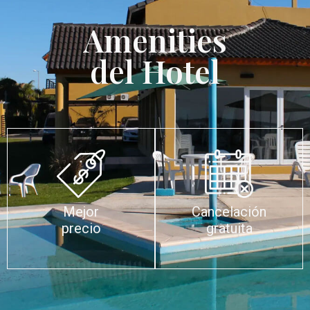
Amenities
del Hotel
Mejor
Cancelación
precio
gratuita